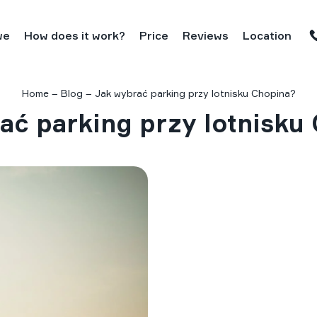
we
How does it work?
Price
Reviews
Location
Home
–
Blog
–
Jak wybrać parking przy lotnisku Chopina?
ać parking przy lotnisku