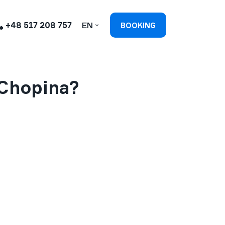
+48 517 208 757
EN
BOOKING
W
 Chopina?
w